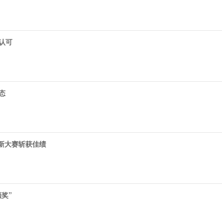
认可
态
创新大赛斩获佳绩
领奖”