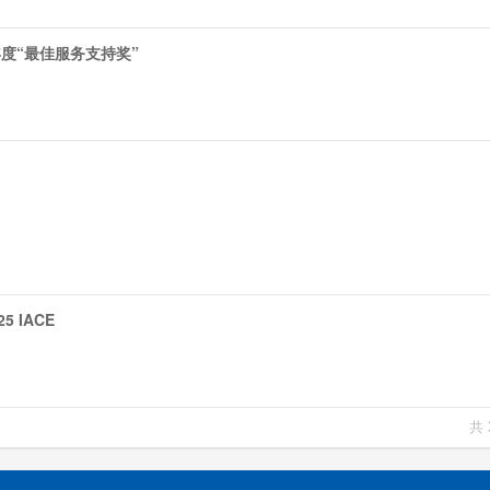
度“最佳服务支持奖”
 IACE
共